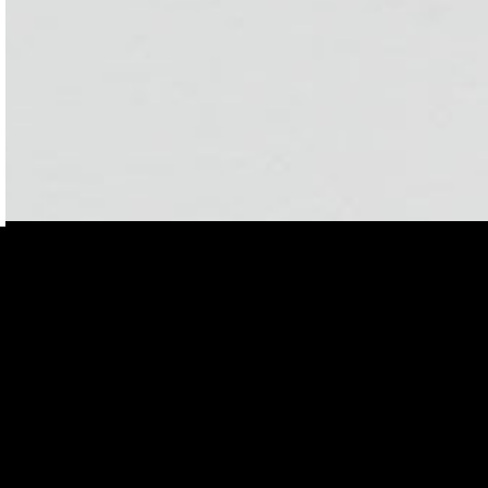
Mondholzb
Gesunde Häus